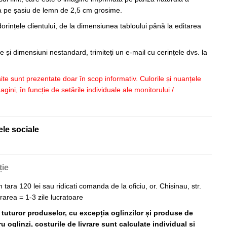
sa pe șasiu de lemn de 2,5 cm grosime.
orințele clientului, de la dimensiunea tabloului până la editarea
 și dimensiuni nestandard, trimiteți un e-mail cu cerințele dvs. la
 site sunt prezentate doar în scop informativ. Culorile și nuanțele
imagini, în funcție de setările individuale ale monitorului /
ele sociale
ție
n tara 120 lei sau ridicati comanda de la oficiu, or. Chisinau, str.
vrarea = 1-3 zile lucratoare
ă tuturor produselor, cu excepția oglinzilor și produse de
 oglinzi, costurile de livrare sunt calculate individual și