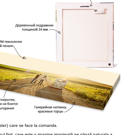
ster) care se face la comanda.
sul finit, care este o imagine imprimată pe pânză naturala a