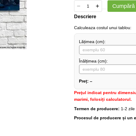
Cumpără
Descriere
Сalculeaza costul unui tablou:
Lățimea (сm):
Înălțimea (cm):
Preț:
–
Preţul indicat pentru dimensiu
marimi, folosiți calculatorul.
Termen de producere:
1-2 zile
Procesul de producere și un e