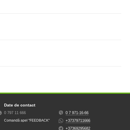
Date de contact
0 797 11 666
0 7 971-16-66
+37379711666
Comandă apel "FEEDBACK"
+37369295682