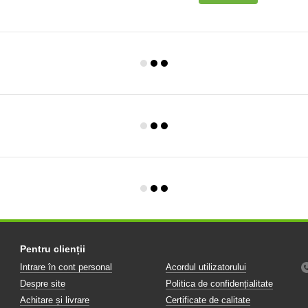
Pentru clienții
Intrare în cont personal
Acordul utilizatorului
Despre site
Politica de confidențialitate
Achitare și livrare
Certificate de calitate