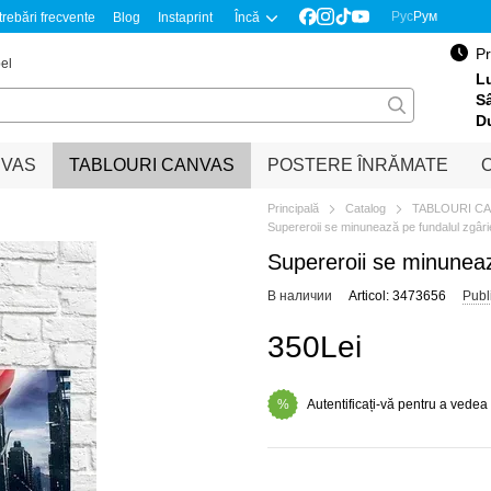
Рус
Рум
trebări frecvente
Blog
Instaprint
Încă
Pr
el
Lu
S
D
NVAS
TABLOURI CANVAS
POSTERE ÎNRĂMATE
O
Principală
Catalog
TABLOURI C
Supereroii se minunează pe fundalul zgârie
Supereroii se minuneaz
В наличии
Articol: 3473656
Publ
350Lei
Autentificați-vă pentru a vedea
%