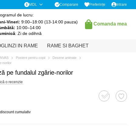
Comparare
MDL
Preferințe
Intrare
ogramul de lucru:
ni-Vineri:
9:00–18:00 (13-14:00 pauza)
Comanda mea
âmbătă:
10:00–14:00
uminică
: Zi de odihnă
GLINZI IN RAME
RAME SI BAGHET
ANVAS
Postere pentru copii
Desene animate
-norilor
ă pe fundalul zgârie-norilor
ică o recenzie
 discount cumulativ