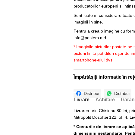
producatorilor europeni si intin
Sunt luate în considerare toate d
imaginii în sine.
Pentru a crea o imagine cu forme
info@posters.md
* Imaginile picturilor postate pe
picturii finite pot diferi ușor de 
smartphone-ului dvs.
Împărtășiți informație în reț
Distribui
Distribui
Livrare
Achitare
Garan
Livrarea prin Chisinau 80 lei, pri
Mitropolit Dosoftei 122, of. 4. Li
* Costurile de livrare se aplic
dimensiuni nestandarte. Pentru