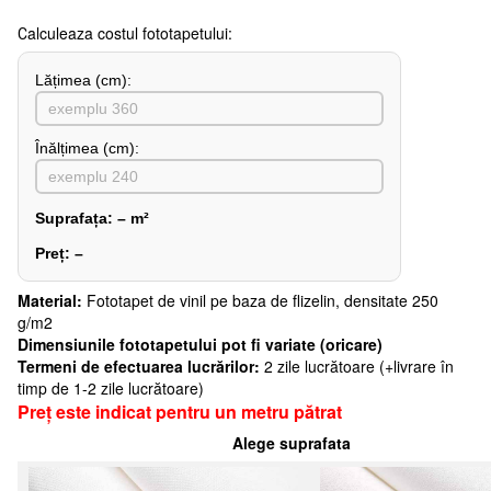
Сalculeaza costul fototapetului:
Lățimea (сm):
Înălțimea (cm):
Suprafața:
–
m²
Preț:
–
Material:
Fototapet de vinil pe baza de flizelin, densitate 250
g/m2
Dimensiunile fototapetului pot fi variate (oricare)
Termeni de efectuarea lucrărilor:
2 zile lucrătoare (+livrare în
timp de 1-2 zile lucrătoare)
Preț este indicat pentru un metru pătrat
Alege suprafata