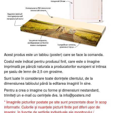
Acest produs este un tablou (poster) care se face la comanda.
Costul este indicat pentru produsul finit, care este o imagine
imprimată pe pânză naturala a producatorilor europeni si intinsa
pe șasiu de lemn de 2,5 cm grosime.
Sunt luate în considerare toate dorințele clientului, de la
dimensiunea tabloului până la editarea imaginii în sine.
Pentru a crea o imagine cu forme și dimensiuni nestandard,
trimiteți un e-mail cu cerințele dvs. la
info@posters.md
* Imaginile picturilor postate pe site sunt prezentate doar în scop
informativ. Culorile și nuanțele picturii finite pot diferi ușor de
imagini, în funcție de setările individuale ale monitorului /