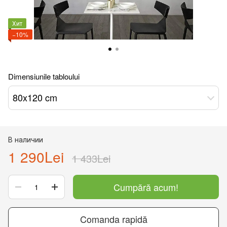
Хит
−10%
Dimensiunile tabloului
80x120 cm
В наличии
1 290Lei
1 433Lei
Cumpără acum!
Comanda rapidă