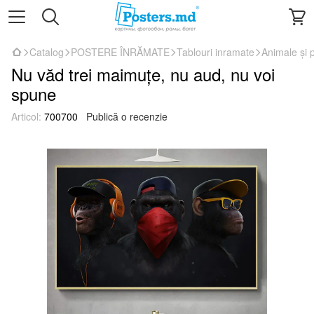
Catalog
POSTERE ÎNRĂMATE
Tablouri inramate
Animale și 
Nu văd trei maimuțe, nu aud, nu voi
spune
Articol:
700700
Publică o recenzie