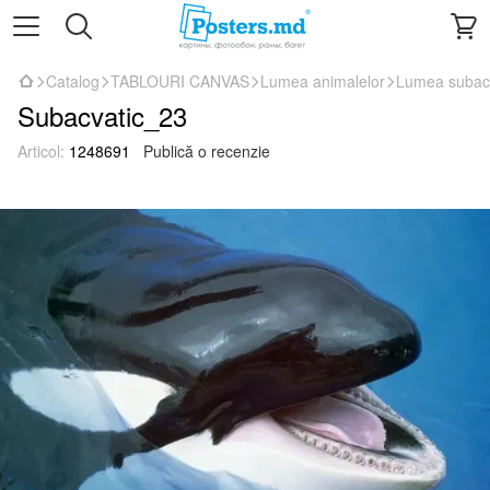
Catalog
TABLOURI CANVAS
Lumea animalelor
Lumea subac
Subacvatic_23
Articol:
1248691
Publică o recenzie