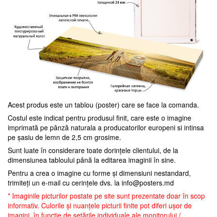
Acest produs este un tablou (poster) care se face la comanda.
Costul este indicat pentru produsul finit, care este o imagine
imprimată pe pânză naturala a producatorilor europeni si intinsa
pe șasiu de lemn de 2,5 cm grosime.
Sunt luate în considerare toate dorințele clientului, de la
dimensiunea tabloului până la editarea imaginii în sine.
Pentru a crea o imagine cu forme și dimensiuni nestandard,
trimiteți un e-mail cu cerințele dvs. la
info@posters.md
* Imaginile picturilor postate pe site sunt prezentate doar în scop
informativ. Culorile și nuanțele picturii finite pot diferi ușor de
imagini, în funcție de setările individuale ale monitorului /