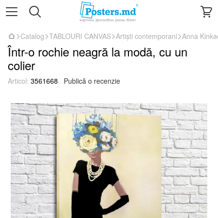
Catalog
TABLOURI CANVAS
Artiști contemporani
Anna Kinka
Într-o rochie neagră la modă, cu un
colier
Articol:
3561668
Publică o recenzie