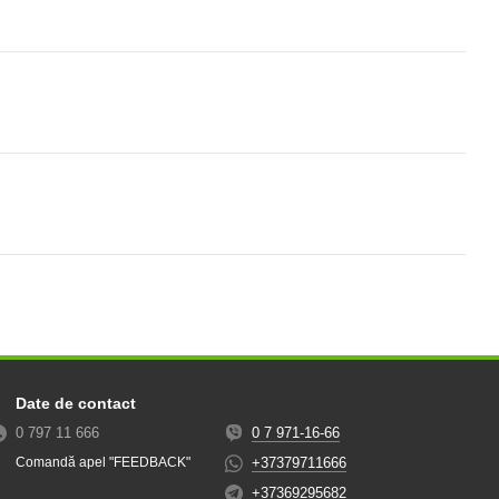
Date de contact
0 797 11 666
0 7 971-16-66
+37379711666
Comandă apel "FEEDBACK"
+37369295682