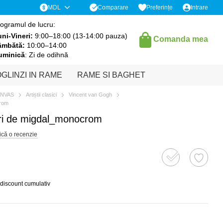
Comparare
MDL
Preferințe
Intrare
ogramul de lucru:
ni-Vineri:
9:00–18:00 (13-14:00 pauza)
Comanda mea
âmbătă:
10:00–14:00
uminică
: Zi de odihnă
GLINZI IN RAME
RAME SI BAGHET
ANVAS
Artiștii clasici
Vincent van Gogh
crom
ori de migdal_monocrom
ică o recenzie
 discount cumulativ