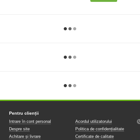
Pentru clienții
Intrare în cont personal
Acordul utilizatorului
Despre site
Politica de confidențialitate
Achitare și livrare
Certificate de calitate