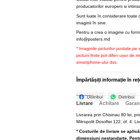
producatorilor europeni si intin
Sunt luate în considerare toate d
imaginii în sine.
Pentru a crea o imagine cu forme
info@posters.md
* Imaginile picturilor postate pe
picturii finite pot diferi ușor de 
smartphone-ului dvs.
Împărtășiți informație în reț
Distribui
Distribui
Livrare
Achitare
Garan
Livrarea prin Chisinau 80 lei, pri
Mitropolit Dosoftei 122, of. 4. Li
* Costurile de livrare se aplic
dimensiuni nestandarte. Pentru