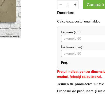
Cumpără
Descriere
Сalculeaza costul unui tablou:
Lățimea (сm):
Înălțimea (cm):
Preț:
–
Preţul indicat pentru dimensiu
marimi, folosiți calculatorul.
Termen de producere:
1-2 zile
Procesul de producere și un e