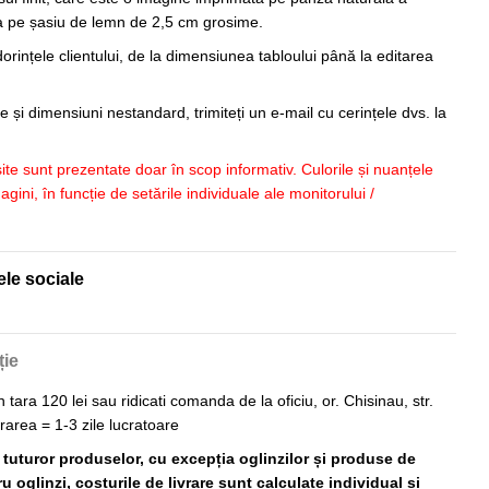
sa pe șasiu de lemn de 2,5 cm grosime.
orințele clientului, de la dimensiunea tabloului până la editarea
 și dimensiuni nestandard, trimiteți un e-mail cu cerințele dvs. la
 site sunt prezentate doar în scop informativ. Culorile și nuanțele
imagini, în funcție de setările individuale ale monitorului /
ele sociale
ție
n tara 120 lei sau ridicati comanda de la oficiu, or. Chisinau, str.
vrarea = 1-3 zile lucratoare
ă tuturor produselor, cu excepția oglinzilor și produse de
 oglinzi, costurile de livrare sunt calculate individual și