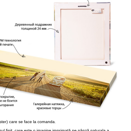
ster) care se face la comanda.
sul finit, care este o imagine imprimată pe pânză naturala a