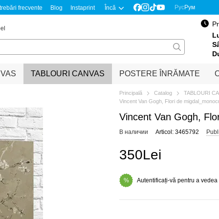
Рус
Рум
trebări frecvente
Blog
Instaprint
Încă
Pr
el
Lu
S
D
NVAS
TABLOURI CANVAS
POSTERE ÎNRĂMATE
O
Principală
Catalog
TABLOURI C
Vincent Van Gogh, Flori de migdal_mono
Vincent Van Gogh, Fl
В наличии
Articol: 3465792
Publ
350Lei
Autentificați-vă pentru a vedea
%