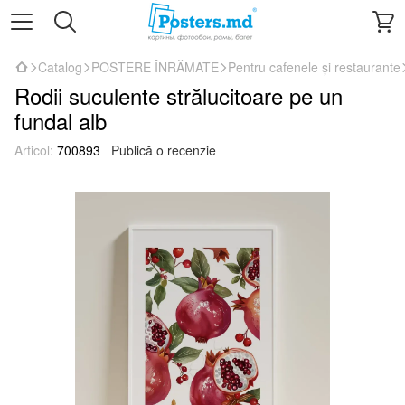
Catalog
POSTERE ÎNRĂMATE
Pentru cafenele și restaurante
Rodii suculente strălucitoare pe un
fundal alb
Articol:
700893
Publică o recenzie