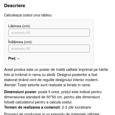
Descriere
Сalculeaza costul unui tablou:
Lățimea (сm):
Înălțimea (cm):
Preț:
–
Acest produs este un poster de înaltă calitate imprimat pe hârtie
foto și înrămat in rama cu sticlă. Designul posterilor a fost
elaborat ținând cont de regulile designului interior modern.
Atenţie! Toate seturile sunt realizate si livrate in rame.
Dimensiuni poster
: poate fi orice, prețul este indicat pentru
dimensiunea standard de 50*50 cm, pentru alte dimensiuni
folosiți calculatorul pentru a calcula costul.
Termen de realizarea a comenzii
: 2-3 zile lucratoare
Procesul de producere și un exemplu de materiale utilizate: