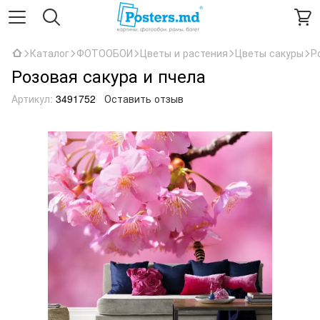
Каталог
ФОТООБОИ
Цветы и растения
Цветы сакуры
Р
Розовая сакура и пчела
Артикул:
3491752
Оставить отзыв