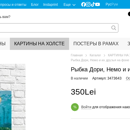
Рус
Рум
просы и ответы
Блог
Instaprint
Еще
ь вам?
НЫ
КАРТИНЫ НА ХОЛСТЕ
ПОСТЕРЫ В РАМАХ
Главная
Каталог
КАРТИНЫ НА
Рыбка Дори, Немо и их друзья на фоне
Рыбка Дори, Немо и 
В наличии
Артикул: 3473643
Ос
350Lei
Войти
для отображения нако
%