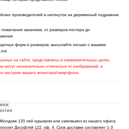
ейских производителей и натянутое на деревянный подрамник
пожелания заказчика, от размеров постера до
ажения.
дартных форм и размеров, высылайте письмо c вашими
s.md
енных на сайте, представлены в ознакомительных целях.
ны могут незначительно отличаться от изображений, в
ых настроек вашего монитора/смартфона.
ится
антия
, Молдове 120 лей курьером или самовывоз из нашего офиса
рополит Дософтей 122, оф. 4. Срок доставки составляет 1-3