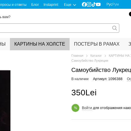
Рус
Рум
просы и ответы
Блог
Instaprint
Еще
ь вам?
НЫ
КАРТИНЫ НА ХОЛСТЕ
ПОСТЕРЫ В РАМАХ
Главная
Каталог
КАРТИНЫ НА
Самоубийство Лукреции
Самоубийство Лукре
В наличии
Артикул: 1096388
Ос
350Lei
Войти
для отображения нако
%