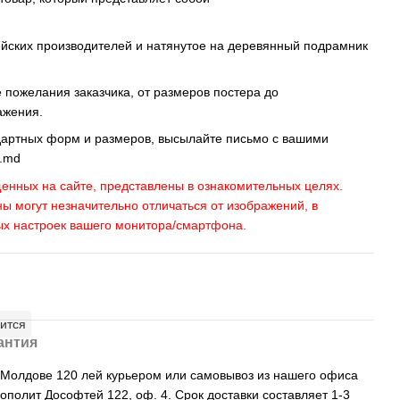
ейских производителей и натянутое на деревянный подрамник
пожелания заказчика, от размеров постера до
ажения.
дартных форм и размеров, высылайте письмо c вашими
s.md
енных на сайте, представлены в ознакомительных целях.
ны могут незначительно отличаться от изображений, в
ых настроек вашего монитора/смартфона.
ится
антия
, Молдове 120 лей курьером или самовывоз из нашего офиса
рополит Дософтей 122, оф. 4. Срок доставки составляет 1-3