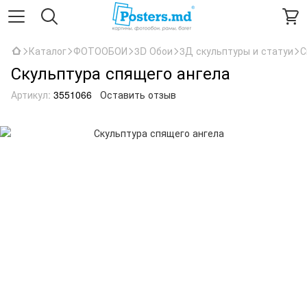
Каталог
ФОТООБОИ
3D Обои
3Д скульптуры и статуи
С
Скульптура спящего ангела
Артикул:
3551066
Оставить отзыв