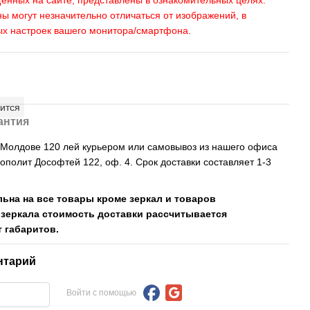
енных на сайте, представлены в ознакомительных целях.
ны могут незначительно отличаться от изображений, в
ых настроек вашего монитора/смартфона.
ится
антия
, Молдове 120 лей курьером или самовывоз из нашего офиса
рополит Дософтей 122, оф. 4. Срок доставки составляет 1-3
льна на все товары кроме зеркал и товаров
 зеркала стоимость доставки рассчитывается
 габаритов.
нтарий
Войти с помощью