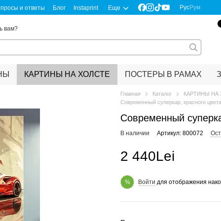
Рус
Рум
просы и ответы
Блог
Instaprint
Еще
ь вам?
НЫ
КАРТИНЫ НА ХОЛСТЕ
ПОСТЕРЫ В РАМАХ
Главная
Каталог
КАРТИНЫ НА
Современный суперкар, красного цвет
Современный суперка
В наличии
Артикул: 800072
Ост
2 440Lei
Войти
для отображения нако
%