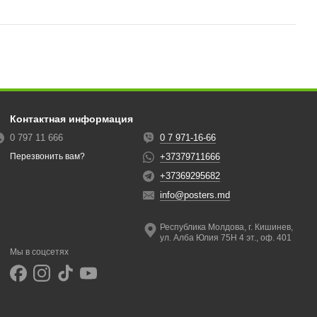
Контактная информация
0 797 11 666
0 7 971-16-66
+37379711666
Перезвонить вам?
+37369295682
info@posters.md
Республика Молдова, г. Кишинев,
ул. Алба Юлия 75Н 4 эт., оф. 401
Мы в соцсетях