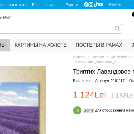
Рус
Рум
просы и ответы
Блог
Instaprint
Еще
ь вам?
НЫ
КАРТИНЫ НА ХОЛСТЕ
ПОСТЕРЫ В РАМАХ
Главная
Каталог
МОДУЛЬНЫЕ 
Триптих Лавандовое поле_01
Триптих Лавандовое 
В наличии
Артикул: 2181117
Ос
1 124Lei
1 183Le
Войти
для отображения нако
%