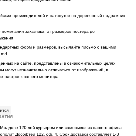
ейских производителей и натянутое на деревянный подрамник
пожелания заказчика, от размеров постера до
ажения.
андартных форм и размеров, высылайте письмо c вашими
s.md
енных на сайте, представлены в ознакомительных целях.
ны могут незначительно отличаться от изображений, в
ых настроек вашего монитора
ится
антия
, Молдове 120 лей курьером или самовывоз из нашего офиса
рополит Дософтей 122, оф. 4. Срок доставки составляет 1-3