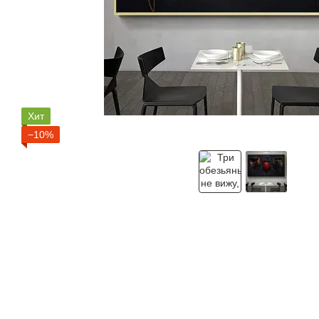
Хит
−10%