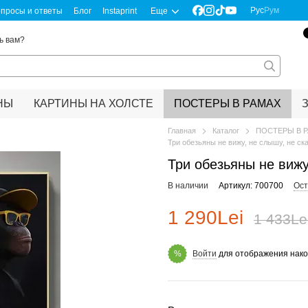
Рус
Рум
просы и ответы
Блог
Instaprint
Еще
ь вам?
НЫ
КАРТИНЫ НА ХОЛСТЕ
ПОСТЕРЫ В РАМАХ
Главная
Каталог
ПОСТЕРЫ В 
Три обезьяны не вижу, не слышу, не ск
Три обезьяны не вижу
В наличии
Артикул: 700700
Ост
1 290Lei
1 433Le
Войти
для отображения нако
%