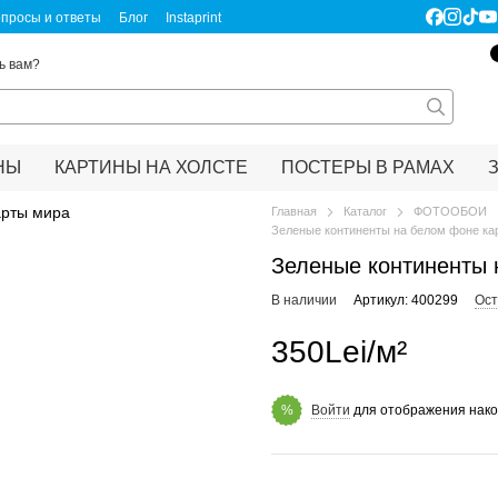
просы и ответы
Блог
Instaprint
ертификаты качества
Правовая информация
ь вам?
НЫ
КАРТИНЫ НА ХОЛСТЕ
ПОСТЕРЫ В РАМАХ
Главная
Каталог
ФОТООБОИ
Зеленые континенты на белом фоне ка
Зеленые континенты 
В наличии
Артикул: 400299
Ост
350Lei/м²
Войти
для отображения нако
%