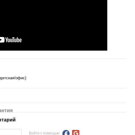
детская/офис)
антия
нтарий
Войти с помощью