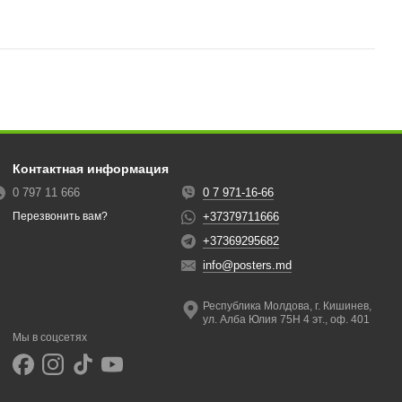
Контактная информация
0 797 11 666
0 7 971-16-66
+37379711666
Перезвонить вам?
+37369295682
info@posters.md
Республика Молдова, г. Кишинев,
ул. Алба Юлия 75Н 4 эт., оф. 401
Мы в соцсетях