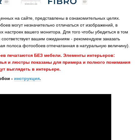
енных на сайте, представлены в ознакомительных целях.
обоев могут незначительно отличаться от изображений, в
х настроек вашего монитора. Для того чтобы убедиться в том
 соответствует вашим ожиданиям - рекомендуем заказать
ая полоса фотообоев отпечатанная в натуральную величину).
оев печатаются БЕЗ мебели. Элементы интерьеров:
улья и люстры показаны для примера и полного понимания
ут выглядеть в интерьере.
обои -
инструкция
.