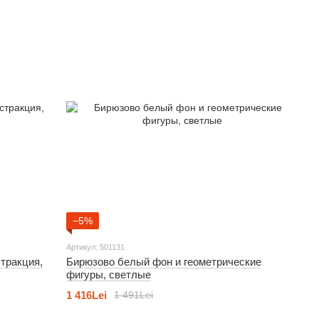
−5%
Артикул: 501131
тракция,
Бирюзово белый фон и геометрические
фигуры, светлые
1 416Lei
1 491Lei