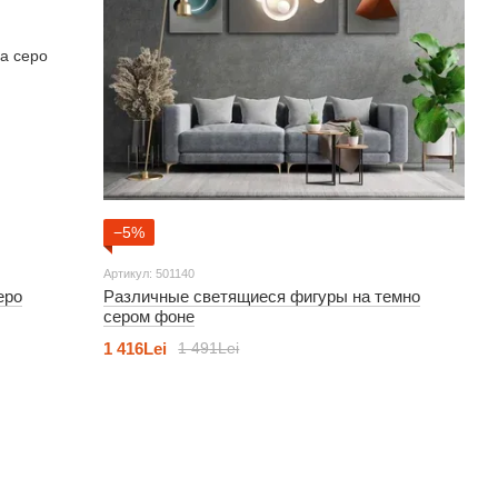
−5%
Артикул: 501140
еро
Различные светящиеся фигуры на темно
сером фоне
1 416Lei
1 491Lei