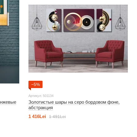
−5%
Артикул: 501134
анжевые
Золотистые шары на серо бордовом фоне,
абстракция
1 416Lei
1 491Lei