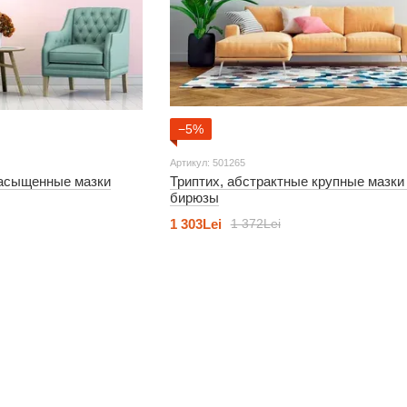
−5%
Артикул: 501265
насыщенные мазки
Триптих, абстрактные крупные мазки 
бирюзы
1 303Lei
1 372Lei