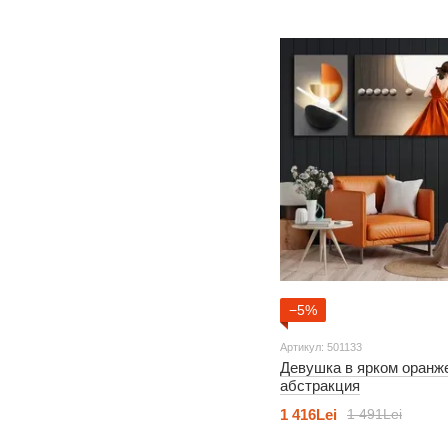
−5%
Артикул: 501133
Девушка в ярком оранж
абстракция
1 416Lei
1 491Lei