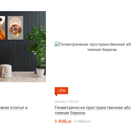
−5%
Артикул: 501132
евом платье и
Геометрически пространственная абс
темная бирюза
1 416Lei
1 491Lei