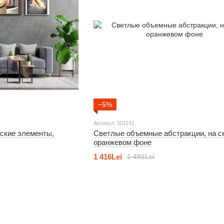
−5%
Артикул: 501141
ские элементы,
Светлые объемные абстракции, на с
оранжевом фоне
1 416Lei
1 491Lei