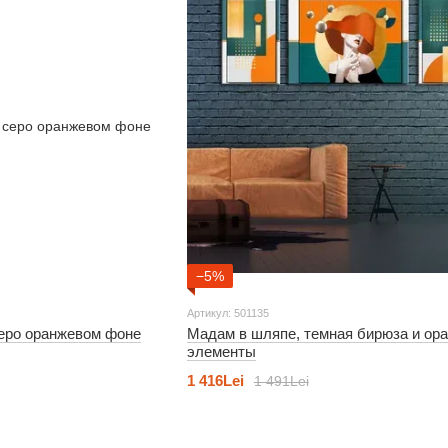
−5%
Артикул: 501135
еро оранжевом фоне
Мадам в шляпе, темная бирюза и ор
элементы
1 416Lei
1 491Lei