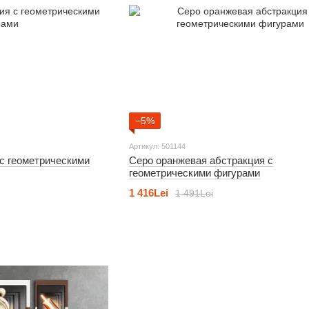
−5%
Артикул: 501144
 с геометрическими
Серо оранжевая абстракция с
геометрическими фигурами
1 416Lei
1 491Lei