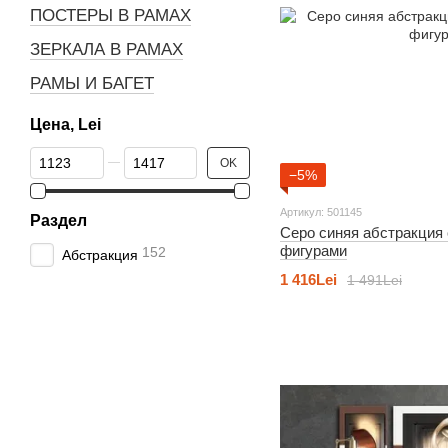
ПОСТЕРЫ В РАМАХ
ЗЕРКАЛА В РАМАХ
РАМЫ И БАГЕТ
Цена, Lei
От Цена, Lei
До Цена, Lei
OK
−5%
Артикул: 501145
Раздел
Серо синяя абстракция
фигурами
152
Абстракция
1 416Lei
1 491Lei