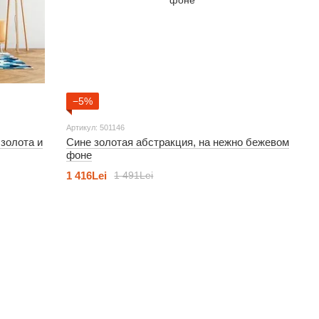
−5%
Артикул: 501146
золота и
Сине золотая абстракция, на нежно бежевом
фоне
1 416Lei
1 491Lei