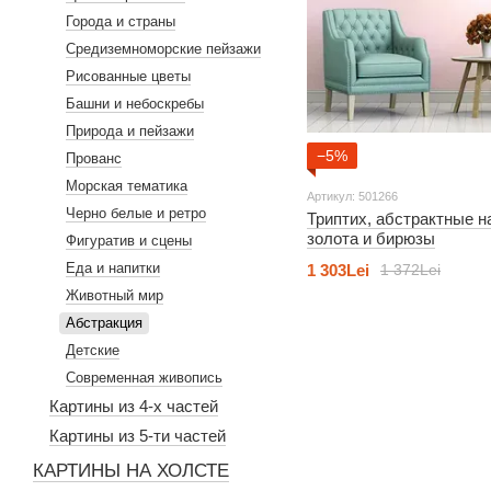
Города и страны
Средиземноморские пейзажи
Рисованные цветы
Башни и небоскребы
Природа и пейзажи
−5%
Прованс
Морская тематика
Артикул: 501266
Черно белые и ретро
Триптих, абстрактные 
золота и бирюзы
Фигуратив и сцены
Еда и напитки
1 303Lei
1 372Lei
Животный мир
Абстракция
Детские
Современная живопись
Картины из 4-х частей
Картины из 5-ти частей
КАРТИНЫ НА ХОЛСТЕ