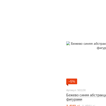
−5%
Артикул: 501130
Бежево синяя абстракц
фигурами