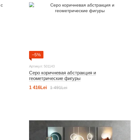
−5%
Артикул: 501143
Серо коричневая абстракция и
геометрические фигуры
1 416Lei
1 491Lei