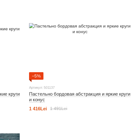
−5%
Артикул: 501137
кие круги
Пастельно бордовая абстракция и яркие круги
и конус
1 416Lei
1 491Lei