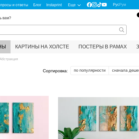
Рус
Рум
просы и ответы
Блог
Instaprint
Еще
ь вам?
НЫ
КАРТИНЫ НА ХОЛСТЕ
ПОСТЕРЫ В РАМАХ
Абстракция
по популярности
сначала деше
Сортировка: