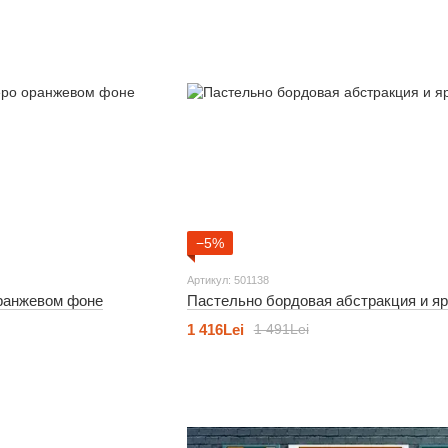
−5%
Артикул: 501138
оранжевом фоне
Пастельно бордовая абстракция и яр
1 416Lei
1 491Lei