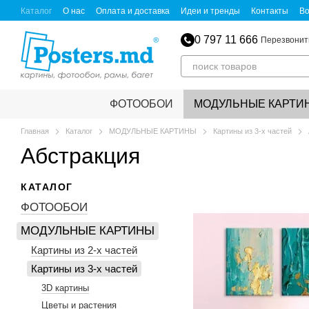
Перейти к основному контенту
Каталог
О нас
Оплата и доставка
Идеи и тренды
Контакты
Во
0 797 11 666
Перезвонит
ФОТООБОИ
МОДУЛЬНЫЕ КАРТИ
Главная
Каталог
МОДУЛЬНЫЕ КАРТИНЫ
Картины из 3-х частей
Абстракция
КАТАЛОГ
ФОТООБОИ
МОДУЛЬНЫЕ КАРТИНЫ
Картины из 2-х частей
Картины из 3-х частей
3D картины
Цветы и растения