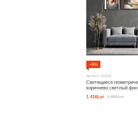
−5%
Артикул: 501142
Светящиеся геометриче
коричнево светлый фон
1 416Lei
1 491Lei