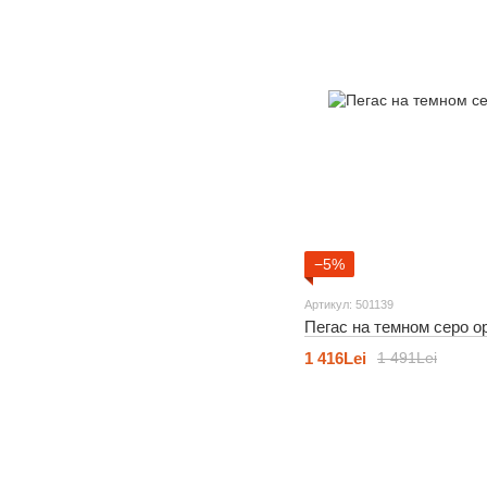
−5%
Артикул: 501139
Пегас на темном серо 
1 416Lei
1 491Lei