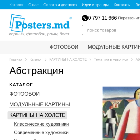
Перейти к основному контенту
Каталог
О нас
Оплата и доставка
Идеи и тренды
Контакты
Во
0 797 11 666
Перезвонит
ФОТООБОИ
МОДУЛЬНЫЕ КАРТИ
Главная
Каталог
КАРТИНЫ НА ХОЛСТЕ
Тематика в живописи
Аб
Абстракция
КАТАЛОГ
ФОТООБОИ
МОДУЛЬНЫЕ КАРТИНЫ
КАРТИНЫ НА ХОЛСТЕ
Классические художники
Современные художники