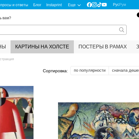
Рус
Рум
просы и ответы
Блог
Instaprint
Еще
ь вам?
НЫ
КАРТИНЫ НА ХОЛСТЕ
ПОСТЕРЫ В РАМАХ
стракция
по популярности
сначала деше
Сортировка: