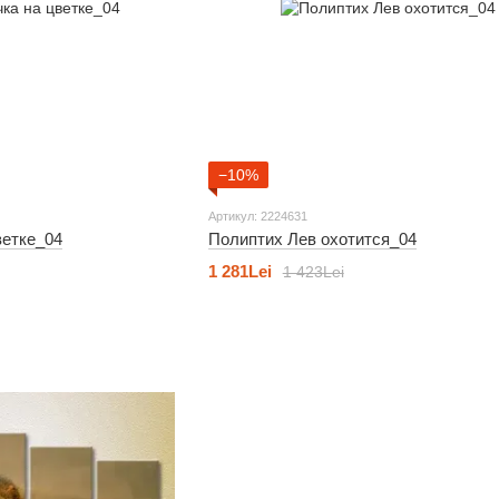
−10%
Артикул: 2224631
ветке_04
Полиптих Лев охотится_04
1 281Lei
1 423Lei