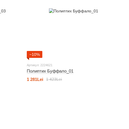
−10%
Артикул: 2224621
Полиптих Буффало_01
1 281Lei
1 423Lei