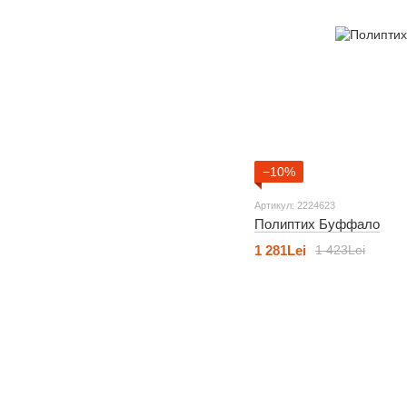
−10%
Артикул: 2224623
Полиптих Буффало
1 281Lei
1 423Lei