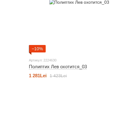
−10%
Артикул: 2224630
Полиптих Лев охотится_03
1 281Lei
1 423Lei