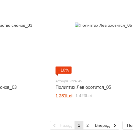
−10%
Артикул: 2224645
онов_03
Полиптих Лев охотится_05
1 281Lei
1 423Lei
Назад
1
2
Вперед
По