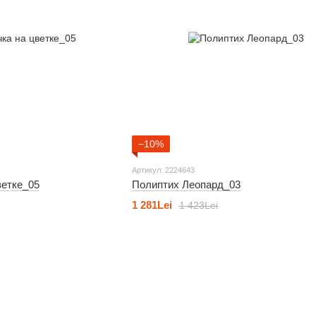
−10%
Артикул: 2224643
ветке_05
Полиптих Леопард_03
1 281Lei
1 423Lei