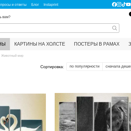
просы и ответы
Блог
Instaprint
ертификаты качества
Правовая информация
ь вам?
НЫ
КАРТИНЫ НА ХОЛСТЕ
ПОСТЕРЫ В РАМАХ
Животный мир
по популярности
сначала деше
Сортировка: