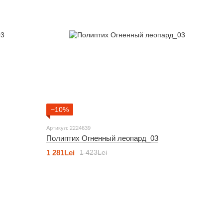
−10%
Артикул: 2224639
Полиптих Огненный леопард_03
1 281Lei
1 423Lei