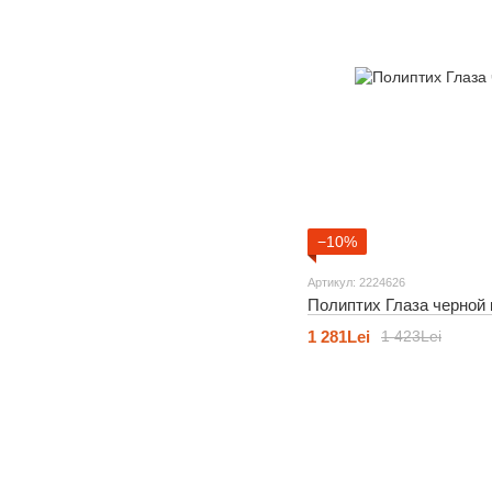
−10%
Артикул: 2224626
Полиптих Глаза черной
1 281Lei
1 423Lei