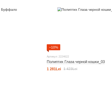
−10%
Артикул: 2224622
Полиптих Глаза черной кошки_03
1 281Lei
1 423Lei