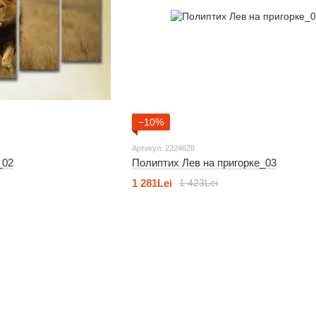
−10%
Артикул: 2224628
_02
Полиптих Лев на пригорке_03
1 281Lei
1 423Lei