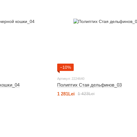
−10%
Артикул: 2224640
 кошки_04
Полиптих Стая дельфинов_03
1 281Lei
1 423Lei