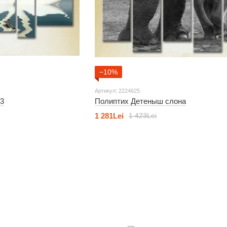
−10%
Артикул: 2224625
3
Полиптих Детеныш слона
1 281Lei
1 423Lei