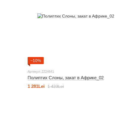
−10%
Артикул: 2224641
Полиптих Слоны, закат в Африке_02
1 281Lei
1 423Lei