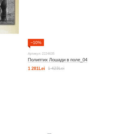
−10%
Артикул: 2224635
Полиптих Лошади в поле_04
1 281Lei
1 423Lei