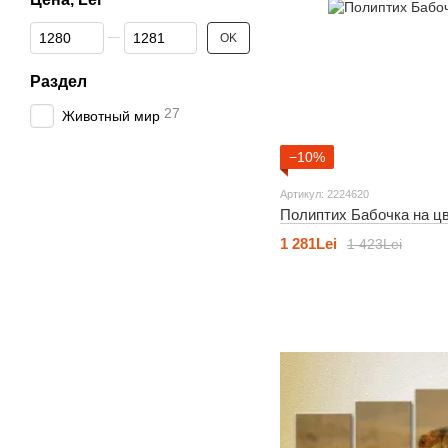
От Цена, Lei
До Цена, Lei
OK
Раздел
27
Животный мир
−10%
Артикул: 2224620
Полиптих Бабочка на ц
1 281Lei
1 423Lei