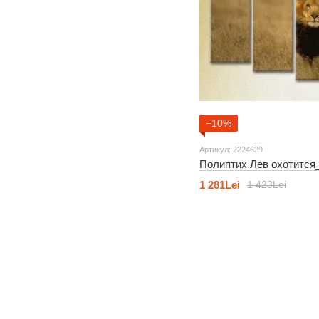
−10%
Артикул: 2224629
Полиптих Лев охотится
1 281Lei
1 423Lei