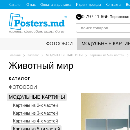
Перейти к основному контенту
Каталог
О нас
Оплата и доставка
Идеи и тренды
Контакты
Во
Пользовательское соглашение
Политика конфиденциальности
С
Обмен и возврат
Для партнеров
0 797 11 666
Перезвонит
ФОТООБОИ
МОДУЛЬНЫЕ КАРТИ
Главная
Каталог
МОДУЛЬНЫЕ КАРТИНЫ
Картины из 5-ти частей
Животный мир
КАТАЛОГ
ФОТООБОИ
МОДУЛЬНЫЕ КАРТИНЫ
Картины из 2-х частей
Картины из 3-х частей
Картины из 4-х частей
Картины из 5-ти частей