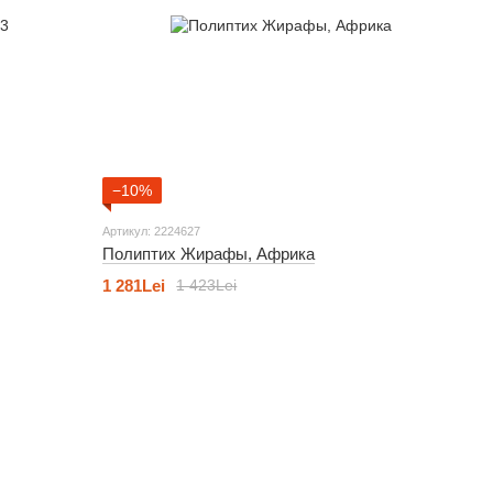
−10%
Артикул: 2224627
Полиптих Жирафы, Африка
1 281Lei
1 423Lei