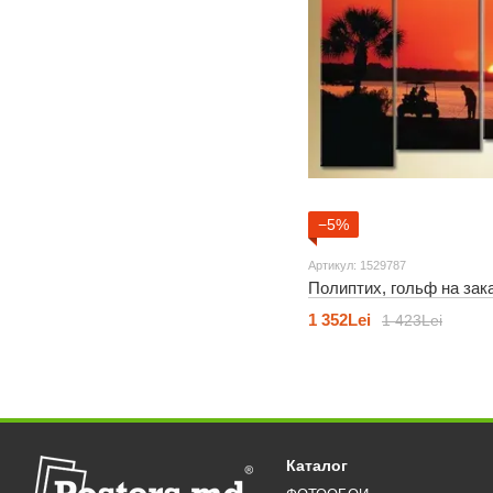
−5%
Артикул: 1529787
Полиптих, гольф на зак
1 352Lei
1 423Lei
Каталог