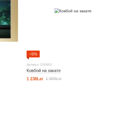
−5%
Артикул: 1150553
Ковбой на закате
1 238Lei
1 303Lei