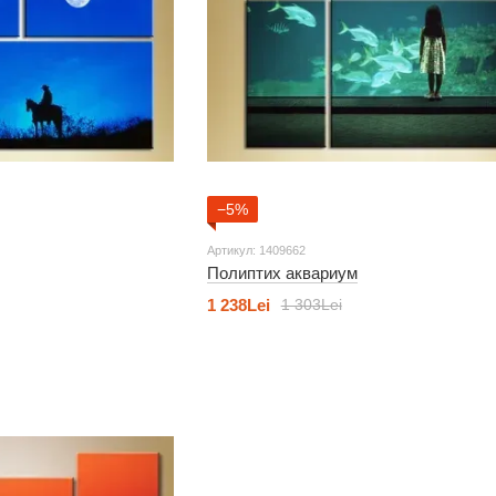
−5%
Артикул: 1409662
Полиптих аквариум
1 238Lei
1 303Lei