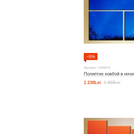
−5%
Артикул: 1409676
Полиптих ковбой в ночи
1 238Lei
1 303Lei