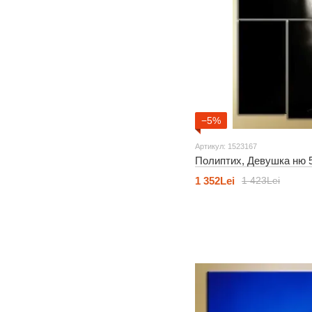
−5%
Артикул: 1523167
Полиптих, Девушка ню 
1 352Lei
1 423Lei