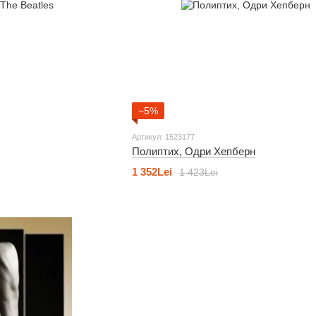
−5%
Артикул: 1523177
Полиптих, Одри Хепберн
1 352Lei
1 423Lei