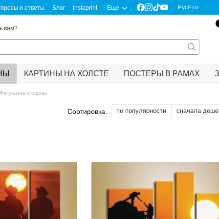
Рус
Рум
просы и ответы
Блог
Instaprint
Еще
ь вам?
НЫ
КАРТИНЫ НА ХОЛСТЕ
ПОСТЕРЫ В РАМАХ
Фигуратив и сцены
по популярности
сначала деше
Сортировка: