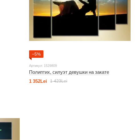
−5%
Артикул: 1529809
Полиптих, силуэт девушки на закате
1 352Lei
1 423Lei