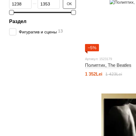
От Цена, Lei
До Цена, Lei
OK
Раздел
13
Фигуратив и сцены
−5%
Артикул: 1523179
Полиптих, The Beatles
1 352Lei
1 423Lei