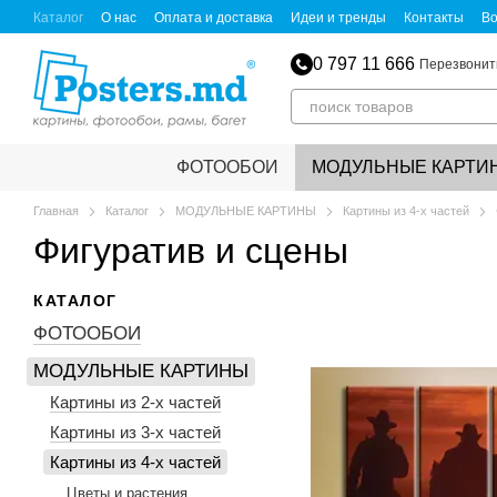
Перейти к основному контенту
Каталог
О нас
Оплата и доставка
Идеи и тренды
Контакты
Во
0 797 11 666
Перезвонит
ФОТООБОИ
МОДУЛЬНЫЕ КАРТИ
Главная
Каталог
МОДУЛЬНЫЕ КАРТИНЫ
Картины из 4-х частей
Фигуратив и сцены
КАТАЛОГ
ФОТООБОИ
МОДУЛЬНЫЕ КАРТИНЫ
Картины из 2-х частей
Картины из 3-х частей
Картины из 4-х частей
Цветы и растения