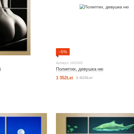
−5%
Артикул: 1523165
5
Полиптих, девушка ню
1 352Lei
1 423Lei