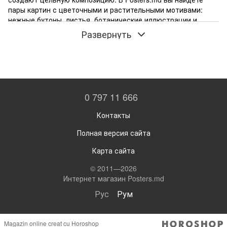
пары картин с цветочными и растительными мотивами:
нежные бутоны, листья, ботанические иллюстрации и
современные графические решения.
Развернуть
Диптихи помогают оформить стену без лишних поисков —
два изображения подобраны так, чтобы гармонировать по
цветовой палитре, стилю и тематике. Они отлично
подходят для гостиной, спальни, кухни или офиса, создавая
атмосферу свежести и природной гармонии. Мы
предлагаем печать высокого качества на плотной бумаге и
0 797 11 666
холсте, а также возможность подобрать рамки под
интерьер. Заказывайте онлайн с доставкой по Кишинёву и
Контакты
всей Молдове.
Полная версия сайта
Карта сайта
© 2011—2026
Интернет магазин Posters.md
Рус
Рум
Magazin online creat cu Horoshop