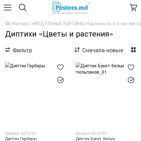
Каталог
МОДУЛЬНЫЕ КАРТИНЫ
Картины из 2-х частей
Ц
Диптихи «Цветы и растения»
Фильтр
Сначала новые
Артикул: 2613762
Артикул: 2613760
Диптих Герберы
Диптих Букет белых