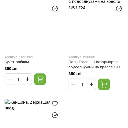
Артикул: 1091889
Артикул: 890008
Букет рябины
Поль Гоген — Натюрморт с
подсолнухами на кресле 1901
350Lei
год.
350Lei