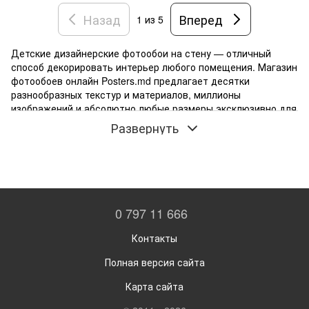
Назад
Вперед
1
из 5
Детские дизайнерские фотообои на стену — отличный
способ декорировать интерьер любого помещения. Магазин
фотообоев онлайн Posters.md предлагает десятки
разнообразных текстур и материалов, миллионы
изображений и абсолютно любые размеры эксклюзивно для
вас! Купить фотообои в магазине - это вчерашний день!
Развернуть
Закажите эксклюзивный вариант под ваши размеры! Мы
предлагаем лучшие заказные и готовые. Эксклюзивные и
стандартные фрески и фотообои! Цена удивит и порадует!
Фотообои на заказ через интернет магазин - не просто, а
очень просто и быстро!
Акварельные фотообои создают атмосферу
0 797 11 666
художественной галереи. Ручная живопись, нежные
переходы, романтичные сюжеты идеальны для детских,
Контакты
гостиных, спален. 300+ акварельных мотивов: цветы,
Полная версия сайта
пейзажи, животные. Экологичные материалы
Карта сайта