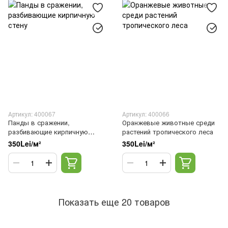
Артикул: 400067
Артикул: 400066
Панды в сражении,
Оранжевые животные среди
разбивающие кирпичную
растений тропического леса
стену
350Lei/м²
350Lei/м²
Показать еще 20 товаров