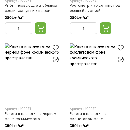
Артикул: 400073
Артикул: 400072
Рыбы, плавающие в облаках
Ростометр и животные под
среди воздушных шаров
осенней листвой
350Lei/м²
350Lei/м²
Артикул: 400071
Артикул: 400070
Ракета и планеты на черном
Ракета и планеты на
фоне космического
фиолетовом фоне
пространства
космического пространства
350Lei/м²
350Lei/м²