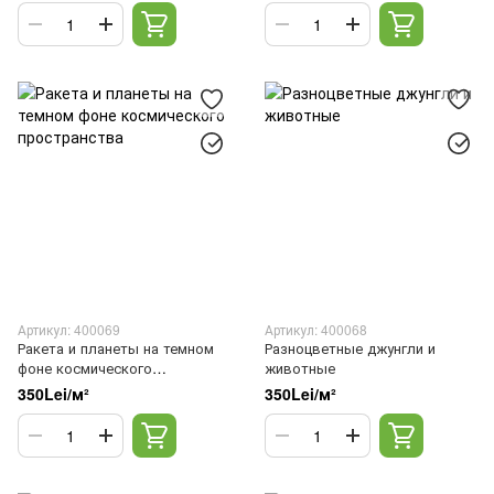
Артикул: 400069
Артикул: 400068
Ракета и планеты на темном
Разноцветные джунгли и
фоне космического
животные
пространства
350Lei/м²
350Lei/м²