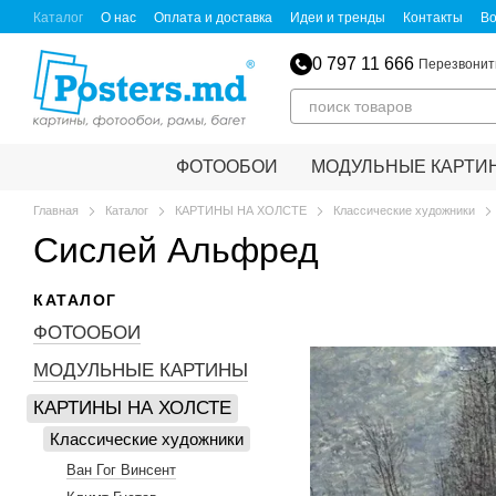
Перейти к основному контенту
Каталог
О нас
Оплата и доставка
Идеи и тренды
Контакты
Во
Пользовательское соглашение
Политика конфиденциальности
С
Обмен и возврат
Для партнеров
0 797 11 666
Перезвонит
ФОТООБОИ
МОДУЛЬНЫЕ КАРТИ
Главная
Каталог
КАРТИНЫ НА ХОЛСТЕ
Классические художники
Сислей Альфред
КАТАЛОГ
ФОТООБОИ
МОДУЛЬНЫЕ КАРТИНЫ
КАРТИНЫ НА ХОЛСТЕ
Классические художники
Ван Гог Винсент