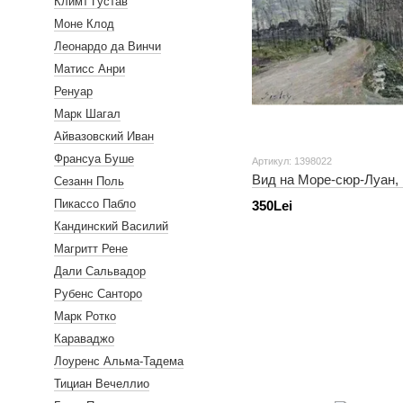
Климт Густав
Моне Клод
Леонардо да Винчи
Матисс Анри
Ренуар
Марк Шагал
Айвазовский Иван
Франсуа Буше
Артикул: 1398022
Вид на Море-сюр-Луан, 1
Сезанн Поль
Пикассо Пабло
350Lei
Кандинский Василий
Магритт Рене
Дали Сальвадор
Рубенс Санторо
Марк Ротко
Караваджо
Лоуренс Альма-Тадема
Тициан Вечеллио