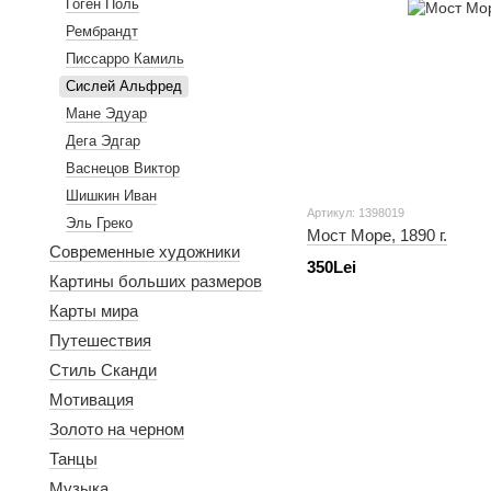
Гоген Поль
Рембрандт
Писсарро Камиль
Сислей Альфред
Мане Эдуар
Дега Эдгар
Васнецов Виктор
Шишкин Иван
Артикул: 1398019
Эль Греко
Мост Море, 1890 г.
Современные художники
350Lei
Картины больших размеров
Карты мира
Путешествия
Стиль Сканди
Мотивация
Золото на черном
Танцы
Музыка