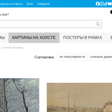
просы и ответы
Блог
Instaprint
ертификаты качества
Правовая информация
ь вам?
НЫ
КАРТИНЫ НА ХОЛСТЕ
ПОСТЕРЫ В РАМАХ
Сислей Альфред
по популярности
сначала деше
Сортировка: