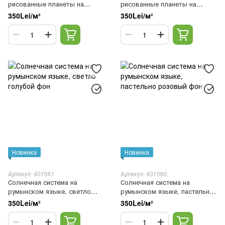
рисованные планеты на
рисованные планеты на
темном фоне
светло сером фоне
350Lei/м²
350Lei/м²
Новинка
Новинка
Артикул: 401561
Артикул: 401560
Солнечная система на
Солнечная система на
румынском языке, светло
румынском языке, пастельно
голубой фон
розовый фон
350Lei/м²
350Lei/м²