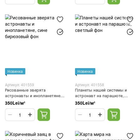
Новинка
Новинка
Артикул: 401559
Артикул: 401558
Рисованные зверята
Планеты нашей системы и
астронавты и инопланетяне,
астронавт на парашюте,
сине бирюзовый фон
светлый фон
350Lei/м²
350Lei/м²