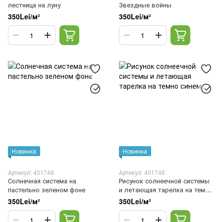
лестница на луну
Звездные войны
350Lei/м²
350Lei/м²
Новинка
Новинка
Артикул: 401748
Артикул: 401746
Солнечная система на
Рисунок солнеечной системы
пастельно зеленом фоне
и летающая тарелка на темно
синем
350Lei/м²
350Lei/м²