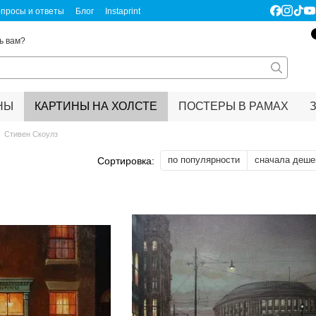
просы и ответы
Блог
Instaprint
ертификаты качества
Правовая информация
ь вам?
НЫ
КАРТИНЫ НА ХОЛСТЕ
ПОСТЕРЫ В РАМАХ
Стивен Скоулз
по популярности
сначала деше
Сортировка: