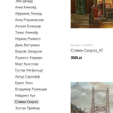
Эми Джадд
Анна Кинкэйд
Афремов Леонид
Анна Разумовская
Антуан Бланшар
Томас Кинкейд
Норман Роквелл
Джек Веттриано
Артикул: 1444629
Стивен Скоулз_47
Вацлав Западлик
350Lei
Лоувелл Херреро
Морт Кунстлер
Густав Хёгфельдт
Артур Сарнофф
Брент Линч
Владимир Румянцев
Найджел Кук
Стивен Скоулз
Золтан Прейнер