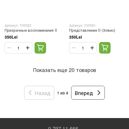
Артикул: 700582
Артикул: 700581
Призрачные воспоминания II
Представление II (Элвис)
350Lei
350Lei
Показать еще 20 товаров
Назад
Вперед
1
из 4
0 797 11 666