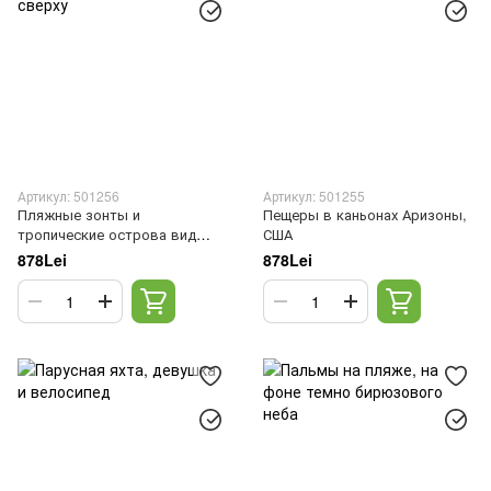
Артикул: 501256
Артикул: 501255
Пляжные зонты и
Пещеры в каньонах Аризоны,
тропические острова вид
США
сверху
878Lei
878Lei