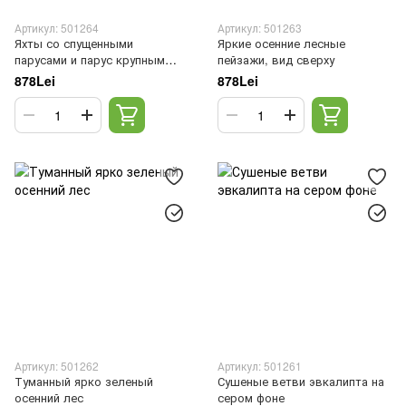
Артикул: 501264
Артикул: 501263
Яхты со спущенными
Яркие осенние лесные
парусами и парус крупным
пейзажи, вид сверху
планом
878Lei
878Lei
Артикул: 501262
Артикул: 501261
Туманный ярко зеленый
Сушеные ветви эвкалипта на
осенний лес
сером фоне