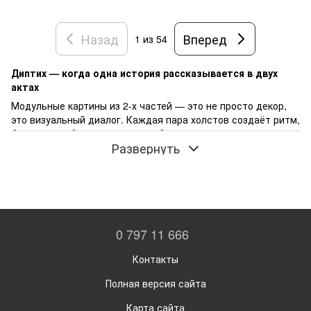
Назад
Вперед
1
из 54
Диптих — когда одна история рассказывается в двух
актах
Модульные картины из 2-х частей — это не просто декор,
это визуальный диалог. Каждая пара холстов создаёт ритм,
баланс и глубину, превращая обычную стену в
Развернуть
выразительное пространство. В Posters.md мы собрали
коллекцию диптихов, которые подойдут как для спокойных
интерьеров, так и для динамичных дизайнерских решений.
* Тематика: природа, абстракция, архитектура, эмоции
* Форматы: горизонтальные, вертикальные, квадратные
* Оформление: холст + рама, готовые к размещению
0 797 11 666
* Применение: гостиная, спальня, офис, кафе, салон
Контакты
красоты
Почему выбирают диптихи от Posters.md:
Полная версия сайта
Визуальная гармония и композиционная целостность
Карта сайта