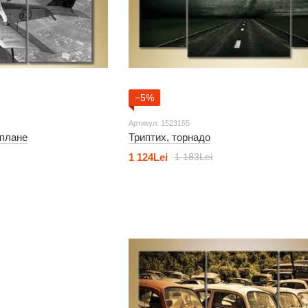
−5%
Артикул: 1523155
оплане
Триптих, торнадо
1 124Lei
1 183Lei