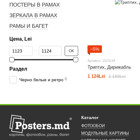
ПОСТЕРЫ В РАМАХ
ЗЕРКАЛА В РАМАХ
РАМЫ И БАГЕТ
Цена, Lei
От Цена, Lei
До Цена, Lei
−5%
OK
Артикул: 1523144
Триптих, Дирижабль
Раздел
1 124Lei
1 183Lei
6
Черно белые и ретро
Каталог
ФОТООБОИ
МОДУЛЬНЫЕ КАРТИНЫ