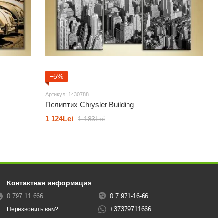
−5%
Артикул: 1430788
Полиптих Chrysler Building
1 124Lei
1 183Lei
Контактная информация
0 797 11 666
0 7 971-16-66
+37379711666
Перезвонить вам?