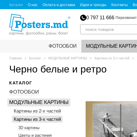
Перейти к основному контенту
Каталог
О нас
Оплата и доставка
Идеи и тренды
Контакты
Во
0 797 11 666
Перезвонит
ФОТООБОИ
МОДУЛЬНЫЕ КАРТИ
Главная
Каталог
МОДУЛЬНЫЕ КАРТИНЫ
Картины из 3-х частей
Черно белые и ретро
КАТАЛОГ
ФОТООБОИ
МОДУЛЬНЫЕ КАРТИНЫ
Картины из 2-х частей
Картины из 3-х частей
3D картины
Цветы и растения