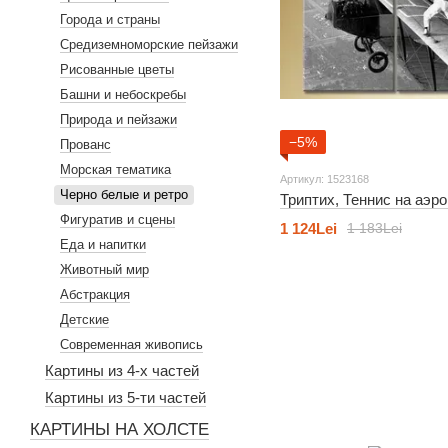
Города и страны
Средиземноморские пейзажи
Рисованные цветы
Башни и небоскребы
Природа и пейзажи
−5%
Прованс
Морская тематика
Артикул: 1523168
Черно белые и ретро
Триптих, Теннис на аэр
Фигуратив и сцены
1 124Lei
1 183Lei
Еда и напитки
Животный мир
Абстракция
Детские
Современная живопись
Картины из 4-х частей
Картины из 5-ти частей
КАРТИНЫ НА ХОЛСТЕ