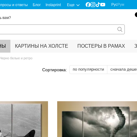
Рус
Рум
просы и ответы
Блог
Instaprint
Еще
ь вам?
НЫ
КАРТИНЫ НА ХОЛСТЕ
ПОСТЕРЫ В РАМАХ
Черно белые и ретро
по популярности
сначала деше
Сортировка: