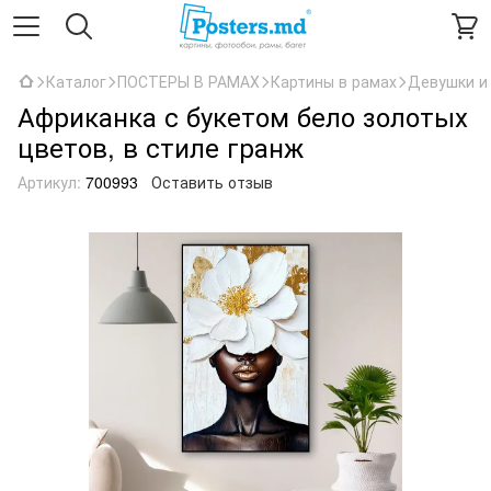
Каталог
ПОСТЕРЫ В РАМАХ
Картины в рамах
Девушки и
Африканка с букетом бело золотых
цветов, в стиле гранж
Артикул:
700993
Оставить отзыв