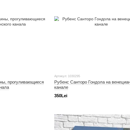
Артикул: 1030295
ны, прогуливающиеся
Рубенс Санторо Гондола на венециа
анала
канале
350Lei