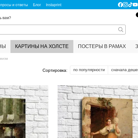
просы и ответы
Блог
Instaprint
ертификаты качества
Правовая информация
ь вам?
НЫ
КАРТИНЫ НА ХОЛСТЕ
ПОСТЕРЫ В РАМАХ
емизм
по популярности
сначала деше
Сортировка: