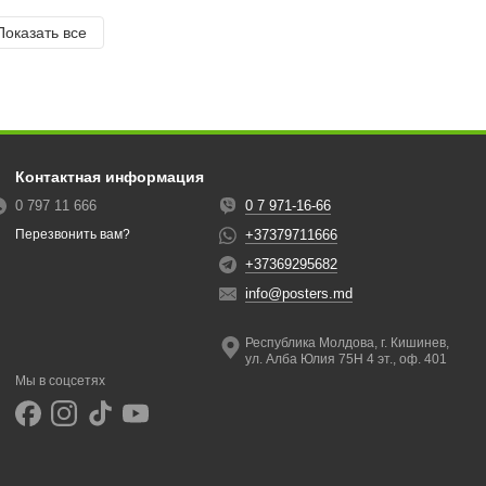
Показать все
Контактная информация
0 797 11 666
0 7 971-16-66
+37379711666
Перезвонить вам?
+37369295682
info@posters.md
Республика Молдова, г. Кишинев,
ул. Алба Юлия 75Н 4 эт., оф. 401
Мы в соцсетях