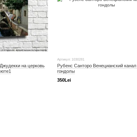
Артикул: 1030281
 Джудекки на церковь
Рубенс Санторо Венецианский канал
люте1
гондолы
350Lei