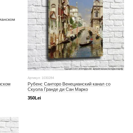
Артикул: 1030284
нском
Рубенс Санторо Венецианский канал со
Скуола Гранде ди Сан Марко
350Lei