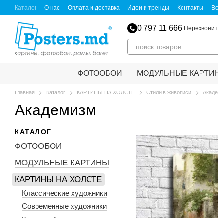
Перейти к основному контенту
Каталог
О нас
Оплата и доставка
Идеи и тренды
Контакты
Во
Пользовательское соглашение
Политика конфиденциальности
С
Обмен и возврат
Для партнеров
0 797 11 666
Перезвонит
ФОТООБОИ
МОДУЛЬНЫЕ КАРТИ
Главная
Каталог
КАРТИНЫ НА ХОЛСТЕ
Стили в живописи
Акад
Академизм
КАТАЛОГ
ФОТООБОИ
МОДУЛЬНЫЕ КАРТИНЫ
КАРТИНЫ НА ХОЛСТЕ
Классические художники
Современные художники