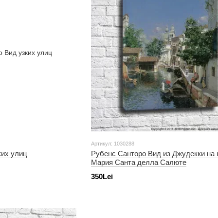
Артикул: 1030288
ких улиц
Рубенс Санторо Вид из Джудекки на 
Мария Санта делла Салюте
350Lei