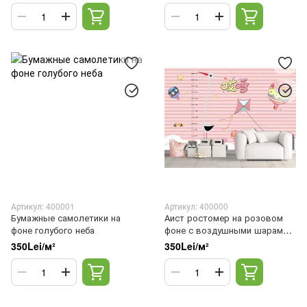
Артикул: 400001
Артикул: 400000
Бумажные самолетики на
Аист ростомер на розовом
фоне голубого неба
фоне с воздушными шарами и
змеем
350Lei/м²
350Lei/м²