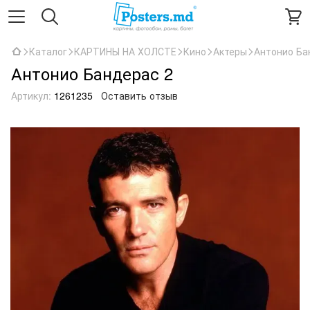
Каталог
КАРТИНЫ НА ХОЛСТЕ
Кино
Актеры
Антонио Ба
Антонио Бандерас 2
Артикул:
1261235
Оставить отзыв