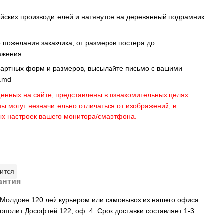
ейских производителей и натянутое на деревянный подрамник
пожелания заказчика, от размеров постера до
ажения.
дартных форм и размеров, высылайте письмо c вашими
s.md
енных на сайте, представлены в ознакомительных целях.
ны могут незначительно отличаться от изображений, в
ых настроек вашего монитора/смартфона.
ится
антия
, Молдове 120 лей курьером или самовывоз из нашего офиса
рополит Дософтей 122, оф. 4. Срок доставки составляет 1-3