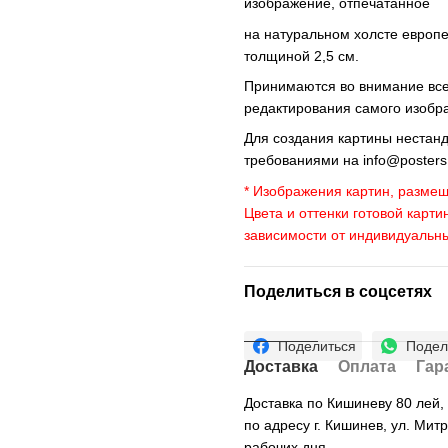
изображение, отпечатанное
на натуральном холсте европ
толщиной 2,5 см.
Принимаются во внимание все 
редактирования самого изобр
Для создания картины нестан
требованиями на
info@poster
* Изображения картин, размещ
Цвета и оттенки готовой карти
зависимости от индивидуальн
Поделиться в соцсетях
Поделиться
Подел
Доставка
Оплата
Гар
Доставка по Кишиневу 80 лей
по адресу г. Кишинев, ул. Мит
рабочих дня