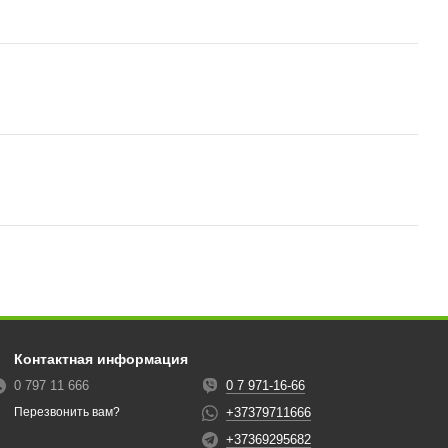
Контактная информация
0 797 11 666
0 7 971-16-66
+37379711666
Перезвонить вам?
+37369295682