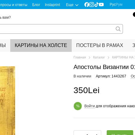
Рус
Рум
просы и ответы
Блог
Instaprint
Еще
ь вам?
НЫ
КАРТИНЫ НА ХОЛСТЕ
ПОСТЕРЫ В РАМАХ
Главная
Каталог
КАРТИНЫ НА
Апостолы Византии 0
В наличии
Артикул: 1443267
Ос
350Lei
Войти
для отображения нако
%