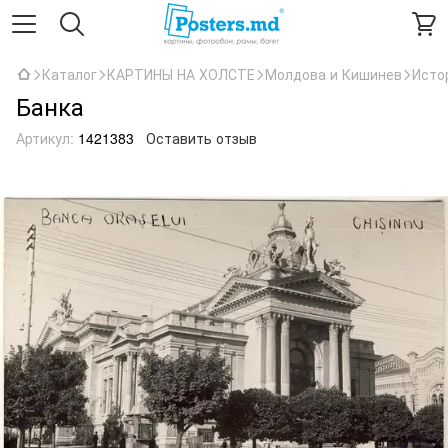
Каталог
КАРТИНЫ НА ХОЛСТЕ
Молдова и Кишинев
Исто
Банка
Артикул:
1421383
Оставить отзыв