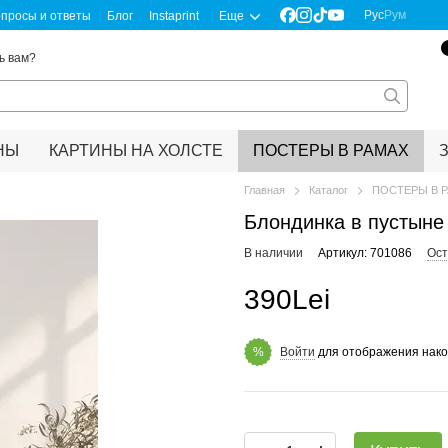
Рус
Рум
просы и ответы
Блог
Instaprint
Еще
ь вам?
НЫ
КАРТИНЫ НА ХОЛСТЕ
ПОСТЕРЫ В РАМАХ
Главная
Каталог
ПОСТЕРЫ В 
Блондинка в пустыне
В наличии
Артикул: 701086
Ост
390Lei
Войти
для отображения нако
%