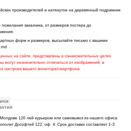
ейских производителей и натянутое на деревянный подрамник
пожелания заказчика, от размеров постера до
ажения.
дартных форм и размеров, высылайте письмо c вашими
s.md
енных на сайте, представлены в ознакомительных целях.
ны могут незначительно отличаться от изображений, в
ых настроек вашего монитора/смартфона.
ится
антия
, Молдове 120 лей курьером или самовывоз из нашего офиса
рополит Дософтей 122, оф. 4. Срок доставки составляет 1-3