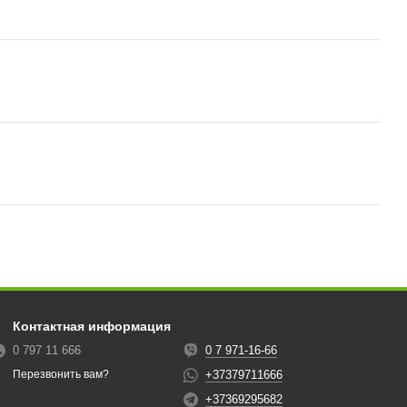
Контактная информация
0 797 11 666
0 7 971-16-66
+37379711666
Перезвонить вам?
+37369295682