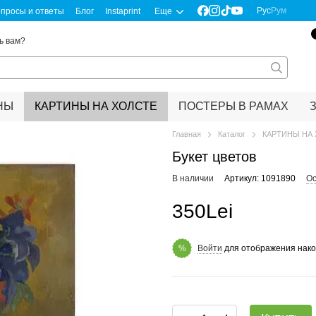
Рус
Рум
просы и ответы
Блог
Instaprint
Еще
ь вам?
НЫ
КАРТИНЫ НА ХОЛСТЕ
ПОСТЕРЫ В РАМАХ
Главная
Каталог
КАРТИНЫ НА
Букет цветов
В наличии
Артикул: 1091890
Ос
350Lei
Войти
для отображения нако
%