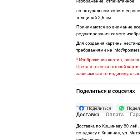
изображение, отпечатанное
на натуральном холсте европ
толщиной 2,5 см.
Принимаются во внимание все 
редактирования самого изобр
Для создания картины нестан
требованиями на
info@poster
* Изображения картин, размещ
Цвета и оттенки готовой карти
зависимости от индивидуальн
Поделиться в соцсетях
Поделиться
Подел
Доставка
Оплата
Гар
Доставка по Кишиневу 80 лей
по адресу г. Кишинев, ул. Мит
рабочих дня