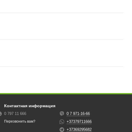
Контактная информация
0 797 11 666
0 7 971-16-66
+37379711666
Перезвонить вам?
+37369295682