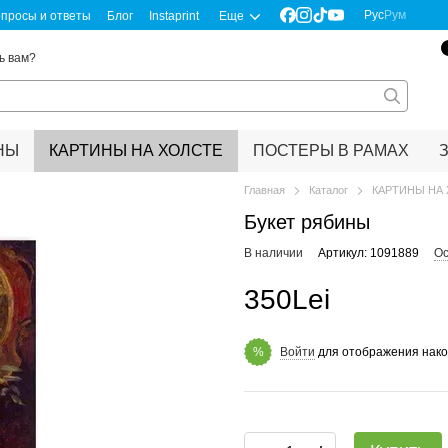
Рус
Рум
просы и ответы
Блог
Instaprint
Еще
ь вам?
НЫ
КАРТИНЫ НА ХОЛСТЕ
ПОСТЕРЫ В РАМАХ
Главная
Каталог
КАРТИНЫ НА
Букет рябины
В наличии
Артикул: 1091889
Ос
350Lei
Войти
для отображения нако
%