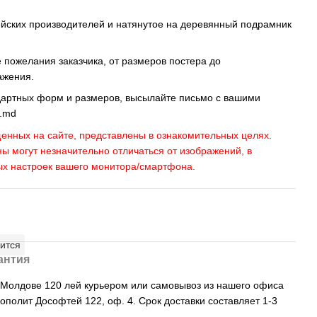
ейских производителей и натянутое на деревянный подрамник
пожелания заказчика, от размеров постера до
ажения.
дартных форм и размеров, высылайте письмо c вашими
s.md
енных на сайте, представлены в ознакомительных целях.
ны могут незначительно отличаться от изображений, в
ых настроек вашего монитора/смартфона.
ится
антия
, Молдове 120 лей курьером или самовывоз из нашего офиса
рополит Дософтей 122, оф. 4. Срок доставки составляет 1-3