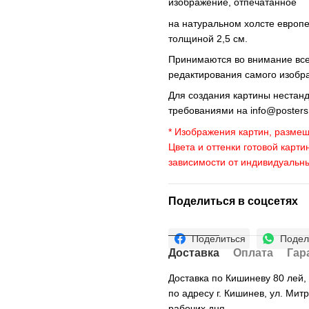
изображение, отпечатанное
на натуральном холсте европ
толщиной 2,5 см.
Принимаются во внимание все 
редактирования самого изобр
Для создания картины нестан
требованиями на
info@poster
* Изображения картин, размещ
Цвета и оттенки готовой карти
зависимости от индивидуальн
Поделиться в соцсетях
Поделиться
Подел
Доставка
Оплата
Гар
Доставка по Кишиневу 80 лей
по адресу г. Кишинев, ул. Мит
рабочих дня