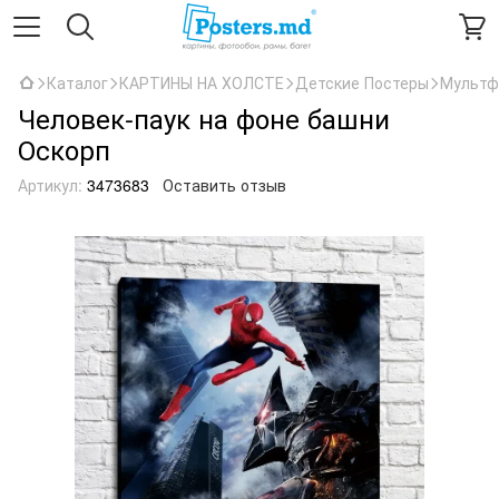
Каталог
КАРТИНЫ НА ХОЛСТЕ
Детские Постеры
Мультф
Человек-паук на фоне башни
Оскорп
Артикул:
3473683
Оставить отзыв