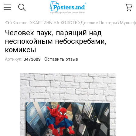
Каталог
КАРТИНЫ НА ХОЛСТЕ
Детские Постеры
Мультф
Человек паук, парящий над
неспокойным небоскребами,
комиксы
Артикул:
3473689
Оставить отзыв