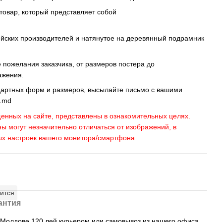
 товар, который представляет собой
ейских производителей и натянутое на деревянный подрамник
пожелания заказчика, от размеров постера до
ажения.
дартных форм и размеров, высылайте письмо c вашими
s.md
енных на сайте, представлены в ознакомительных целях.
ны могут незначительно отличаться от изображений, в
ых настроек вашего монитора/смартфона.
ится
антия
, Молдове 120 лей курьером или самовывоз из нашего офиса