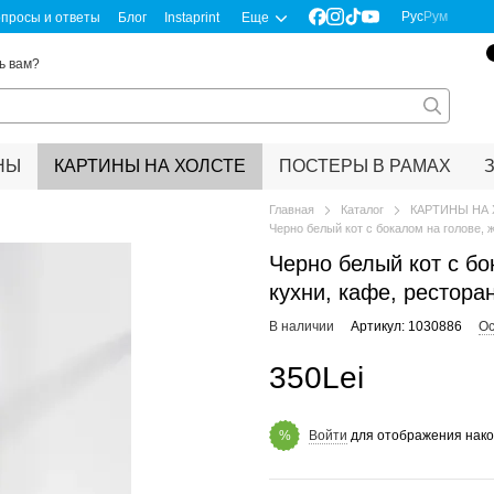
Рус
Рум
просы и ответы
Блог
Instaprint
Еще
ь вам?
НЫ
КАРТИНЫ НА ХОЛСТЕ
ПОСТЕРЫ В РАМАХ
Главная
Каталог
КАРТИНЫ НА
Черно белый кот с бокалом на голове,
Черно белый кот с бо
кухни, кафе, рестора
В наличии
Артикул: 1030886
Ос
350Lei
Войти
для отображения нако
%