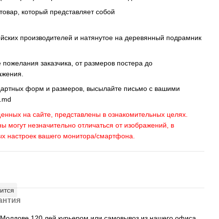
 товар, который представляет собой
ейских производителей и натянутое на деревянный подрамник
пожелания заказчика, от размеров постера до
ажения.
дартных форм и размеров, высылайте письмо c вашими
s.md
енных на сайте, представлены в ознакомительных целях.
ны могут незначительно отличаться от изображений, в
ых настроек вашего монитора/смартфона.
ится
антия
, Молдове 120 лей курьером или самовывоз из нашего офиса