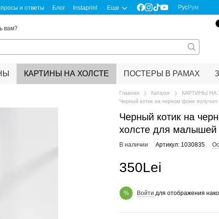
Рус
Рум
просы и ответы
Блог
Instaprint
Еще
ь вам?
НЫ
КАРТИНЫ НА ХОЛСТЕ
ПОСТЕРЫ В РАМАХ
Главная
Каталог
КАРТИНЫ НА
Черный котик на черном фоне получил
Черный котик на черн
холсте для малышей
В наличии
Артикул: 1030835
Ос
350Lei
Войти
для отображения нако
%