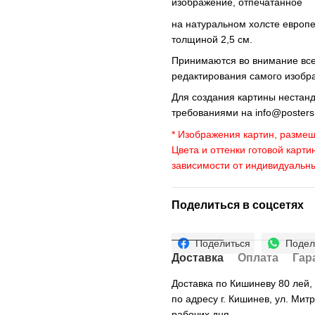
изображение, отпечатанное
на натуральном холсте европ
толщиной 2,5 см.
Принимаются во внимание все 
редактирования самого изобр
Для создания картины нестан
требованиями на
info@poster
* Изображения картин, размещ
Цвета и оттенки готовой карти
зависимости от индивидуальн
Поделиться в соцсетях
Поделиться
Подел
Доставка
Оплата
Гар
Доставка по Кишиневу 80 лей
по адресу г. Кишинев, ул. Мит
рабочих дня