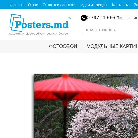
Перейти к основному контенту
Каталог
О нас
Оплата и доставка
Идеи и тренды
Контакты
Во
0 797 11 666
Перезвонит
ФОТООБОИ
МОДУЛЬНЫЕ КАРТИ