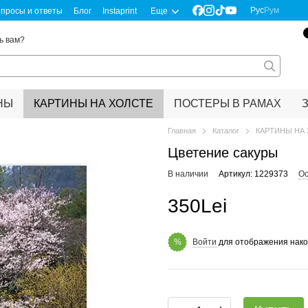
Рус
Рум
просы и ответы
Блог
Instaprint
Еще
ь вам?
НЫ
КАРТИНЫ НА ХОЛСТЕ
ПОСТЕРЫ В РАМАХ
Главная
Каталог
КАРТИНЫ НА
Цветение сакуры
В наличии
Артикул: 1229373
Ос
350Lei
Войти
для отображения нако
%