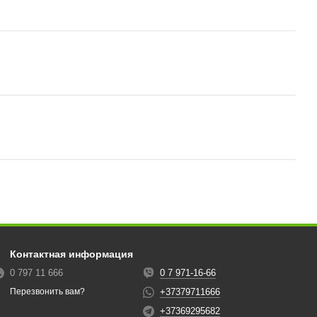
Контактная информация
0 797 11 666
0 7 971-16-66
+37379711666
Перезвонить вам?
+37369295682