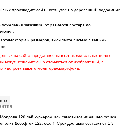
ейских производителей и натянутое на деревянный подрамник
пожелания заказчика, от размеров постера до
ажения.
дартных форм и размеров, высылайте письмо c вашими
s.md
енных на сайте, представлены в ознакомительных целях.
ны могут незначительно отличаться от изображений, в
ых настроек вашего монитора/смартфона.
ится
антия
, Молдове 120 лей курьером или самовывоз из нашего офиса
рополит Дософтей 122, оф. 4. Срок доставки составляет 1-3