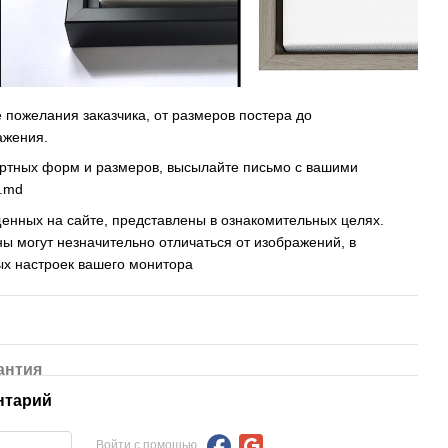
пожелания заказчика, от размеров постера до
ажения.
артных форм и размеров, высылайте письмо c вашими
s.md
енных на сайте, представлены в ознакомительных целях.
ны могут незначительно отличаться от изображений, в
ых настроек вашего монитора
антия
нтарий
Войти с помощью