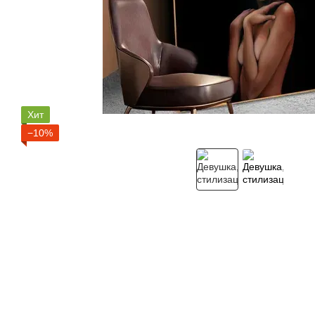
Хит
−10%