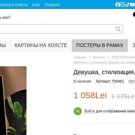
просы и ответы
Блог
Instaprint
ертификаты качества
Правовая информация
ь вам?
НЫ
КАРТИНЫ НА ХОЛСТЕ
ПОСТЕРЫ В РАМАХ
Главная
Каталог
ПОСТЕРЫ В 
Девушка, стилизация, крылья на голов
Девушка, стилизация
В наличии
Артикул: 700461
Ост
1 058Lei
1 175Le
Войти
для отображения нако
%