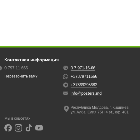
Контактная информация
0 797 11 666
0 7 971-16-66
+37379711666
Перезвонить вам?
+37369295682
info@posters.md
Республика Молдова, г. Кишинев,
ул. Алба Юлия 75Н 4 эт., оф. 401
Мы в соцсетях