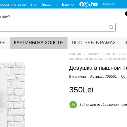
Рус
Рум
просы и ответы
Блог
Instaprint
Еще
ь вам?
НЫ
КАРТИНЫ НА ХОЛСТЕ
ПОСТЕРЫ В РАМАХ
Главная
Каталог
КАРТИНЫ НА
Девушка в пышном платье со скрипкой в
Девушка в пышном пла
В наличии
Артикул: 700561
Ост
350Lei
Войти
для отображения нако
%