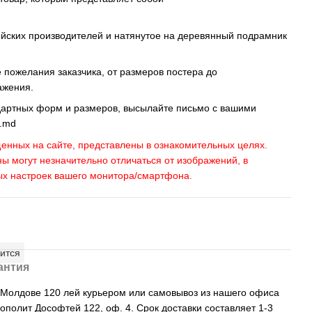
ейских производителей и натянутое на деревянный подрамник
пожелания заказчика, от размеров постера до
ажения.
дартных форм и размеров, высылайте письмо c вашими
s.md
енных на сайте, представлены в ознакомительных целях.
ны могут незначительно отличаться от изображений, в
ых настроек вашего монитора/смартфона.
ится
антия
, Молдове 120 лей курьером или самовывоз из нашего офиса
рополит Дософтей 122, оф. 4. Срок доставки составляет 1-3