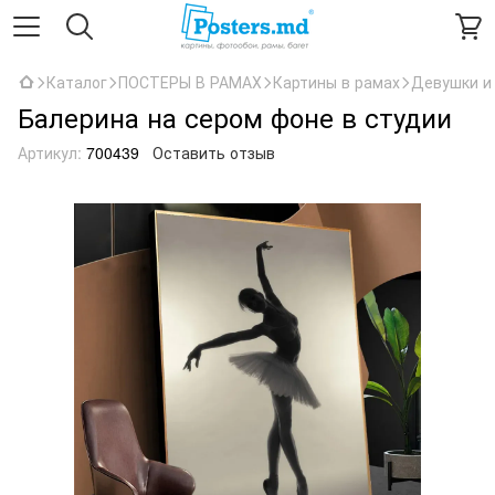
Каталог
ПОСТЕРЫ В РАМАХ
Картины в рамах
Девушки и
Балерина на сером фоне в студии
Артикул:
700439
Оставить отзыв