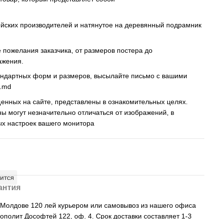
ейских производителей и натянутое на деревянный подрамник
пожелания заказчика, от размеров постера до
ажения.
андартных форм и размеров, высылайте письмо c вашими
s.md
енных на сайте, представлены в ознакомительных целях.
ны могут незначительно отличаться от изображений, в
ых настроек вашего монитора
ится
антия
, Молдове 120 лей курьером или самовывоз из нашего офиса
рополит Дософтей 122, оф. 4. Срок доставки составляет 1-3