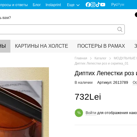
Рус
Рум
просы и ответы
Блог
Instaprint
Еще
ь вам?
НЫ
КАРТИНЫ НА ХОЛСТЕ
ПОСТЕРЫ В РАМАХ
Главная
Каталог
МОДУЛЬНЫЕ 
Диптих Лепестки роз и скрипка_01
Диптих Лепестки роз 
В наличии
Артикул: 2613789
Ос
732Lei
Войти
для отображения нако
%