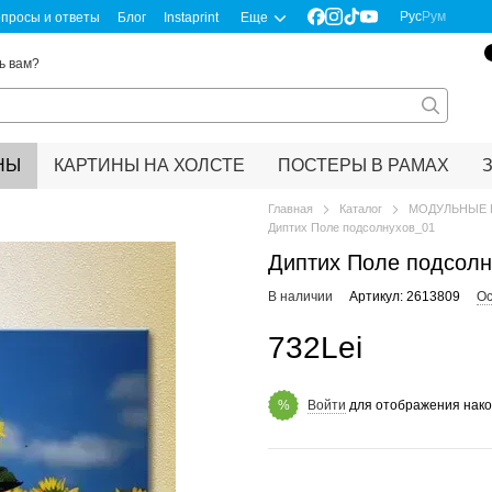
Рус
Рум
просы и ответы
Блог
Instaprint
Еще
ь вам?
НЫ
КАРТИНЫ НА ХОЛСТЕ
ПОСТЕРЫ В РАМАХ
Главная
Каталог
МОДУЛЬНЫЕ 
Диптих Поле подсолнухов_01
Диптих Поле подсолн
В наличии
Артикул: 2613809
Ос
732Lei
Войти
для отображения нако
%