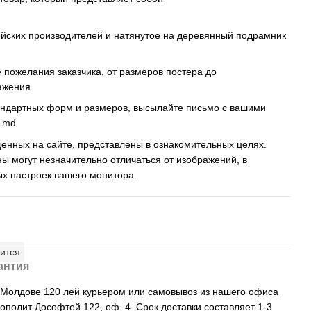
ейских производителей и натянутое на деревянный подрамник
пожелания заказчика, от размеров постера до
ажения.
андартных форм и размеров, высылайте письмо c вашими
s.md
енных на сайте, представлены в ознакомительных целях.
ны могут незначительно отличаться от изображений, в
ых настроек вашего монитора
ится
антия
, Молдове 120 лей курьером или самовывоз из нашего офиса
рополит Дософтей 122, оф. 4. Срок доставки составляет 1-3