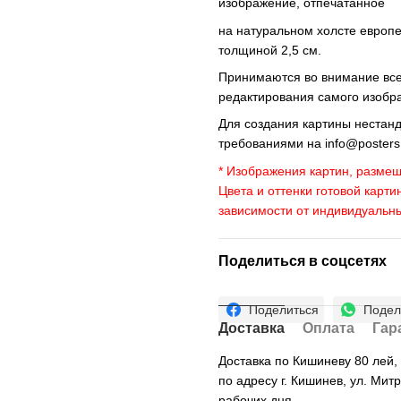
изображение, отпечатанное
на натуральном холсте европ
толщиной 2,5 см.
Принимаются во внимание все 
редактирования самого изобр
Для создания картины нестан
требованиями на
info@poster
* Изображения картин, размещ
Цвета и оттенки готовой карти
зависимости от индивидуальн
Поделиться в соцсетях
Поделиться
Подел
Доставка
Оплата
Гар
Доставка по Кишиневу 80 лей
по адресу г. Кишинев, ул. Мит
рабочих дня