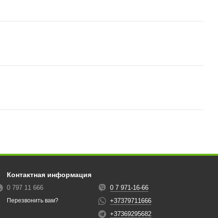
Контактная информация
0 797 11 666
0 7 971-16-66
+37379711666
Перезвонить вам?
+37369295682