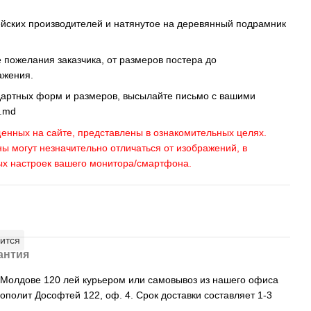
ейских производителей и натянутое на деревянный подрамник
пожелания заказчика, от размеров постера до
ажения.
дартных форм и размеров, высылайте письмо c вашими
s.md
енных на сайте, представлены в ознакомительных целях.
ны могут незначительно отличаться от изображений, в
ых настроек вашего монитора/смартфона.
ится
антия
, Молдове 120 лей курьером или самовывоз из нашего офиса
рополит Дософтей 122, оф. 4. Срок доставки составляет 1-3