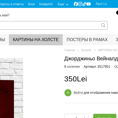
Рус
Рум
просы и ответы
Блог
Instaprint
Еще
ь вам?
НЫ
КАРТИНЫ НА ХОЛСТЕ
ПОСТЕРЫ В РАМАХ
Главная
Каталог
КАРТИНЫ НА
Джорджиньо Вейнал
В наличии
Артикул: 3517951
Ос
350Lei
Войти
для отображения нако
%