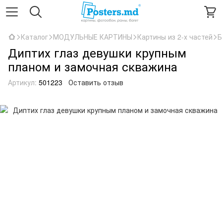
Каталог
МОДУЛЬНЫЕ КАРТИНЫ
Картины из 2-х частей
Б
Диптих глаз девушки крупным
планом и замочная скважина
Артикул:
501223
Оставить отзыв